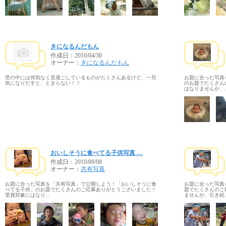
きになるんだもん
作成日：
2010/04/30
オーナー：
きになるんだもん
世の中には何気なく見過ごしているものがたくさんあるけど、一旦
お題に合った写真
気になりだすと、とまらない！！
のお題でたくさん
はなりませんが、..
おいしそうに食べてる子供写真 …
作成日：
2010/09/08
オーナー：
共有写真
お題に合った写真を「共有写真」で公開しよう！「おいしそうに食
お題に合った写真
べてる子供」のお題でたくさんのご応募ありがとうございました！
題でたくさんのご
受賞対象にはなり...
ませんが、引き続..