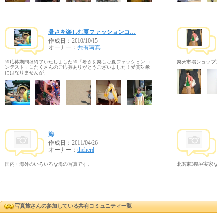
暑さを楽しむ夏ファッションコ…
作成日：
2010/10/15
オーナー：
共有写真
※応募期間は終了いたしました※「暑さを楽しむ夏ファッションコ
楽天市場ショップ
ンテスト」にたくさんのご応募ありがとうございました！受賞対象
にはなりませんが、...
海
作成日：
2011/04/26
オーナー：
theherd
国内・海外のいろいろな海の写真です。
北関東3県や実家
写真旅さんの参加している共有コミュニティ一覧