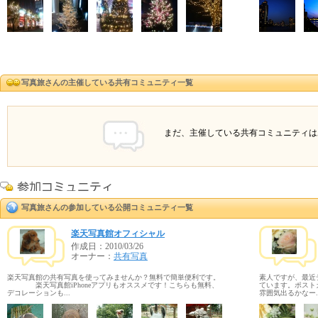
写真旅さんの主催している共有コミュニティ一覧
まだ、主催している共有コミュニティは
写真旅さんの参加している公開コミュニティ一覧
楽天写真館オフィシャル
作成日：
2010/03/26
オーナー：
共有写真
楽天写真館の共有写真を使ってみませんか？無料で簡単便利です。
素人ですが、最近
楽天写真館iPhoneアプリもオススメです！こちらも無料、
ています。ポスト
デコレーションも...
雰囲気出るかなー..