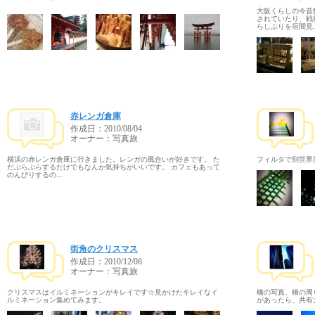
大阪くらしの今昔
されていたり、戦
らしぶりを垣間見..
赤レンガ倉庫
作成日：
2010/08/04
オーナー：写真旅
横浜の赤レンガ倉庫に行きました。レンガの風合いが好きです。 た
フィルタで別世界
だぶらぶらするだけでもなんか気持ちがいいです。 カフェもあって
のんびりするの...
街角のクリスマス
作成日：
2010/12/08
オーナー：写真旅
クリスマスはイルミネーションがキレイです☆見かけたキレイなイ
橋の写真、橋の周
ルミネーション集めてみます。
があったら、共有