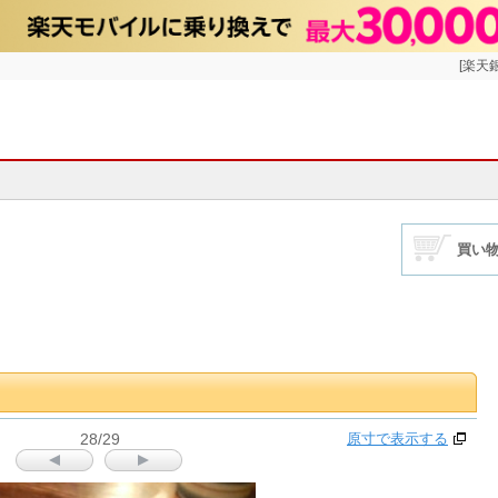
[楽天
買い
28/29
原寸で表示する