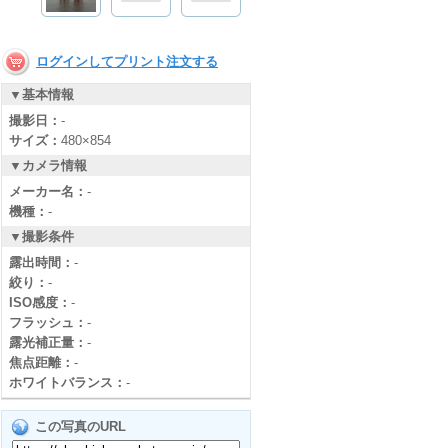
ログインしてプリント注文する
▼基本情報
撮影日：
-
サイズ：
480×854
▼カメラ情報
メーカー名：
-
機種：
-
▼撮影条件
露出時間：
-
絞り：
-
ISO感度：
-
フラッシュ：
-
露光補正量：
-
焦点距離：
-
ホワイトバランス：
-
この写真のURL