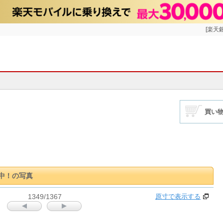
[楽天
買い
中！の写真
1349/1367
原寸で表示する