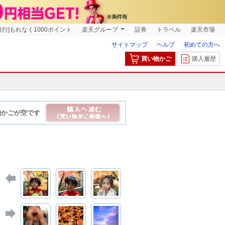
銀行]もれなく1000ポイント
楽天グループ
証券
トラベル
楽天市場
サイトマップ
ヘルプ
初めての方へ
買い物かご
購入履歴
物かごが空です