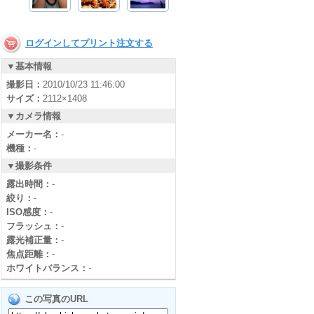
ログインしてプリント注文する
▼基本情報
撮影日：
2010/10/23 11:46:00
サイズ：
2112×1408
▼カメラ情報
メーカー名：
-
機種：
-
▼撮影条件
露出時間：
-
絞り：
-
ISO感度：
-
フラッシュ：
-
露光補正量：
-
焦点距離：
-
ホワイトバランス：
-
この写真のURL