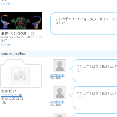
kosiitasi
以前の手作りイルミを、多少デザイン・サ
ました。
装飾・サンコウ鳥 _20…
taken.date.colon
2010/06/29 23:5
2:47
kosiitasi
comment.to.album
コンセプトは雪に包まれた
そ！
abc.95anh1
52ヶ月前
2010-12-27
コンセプトは雪に包まれた
プロバンス110
そ！
2010/12/27 21:31
abc.95anh1
1枚
52ヶ月前