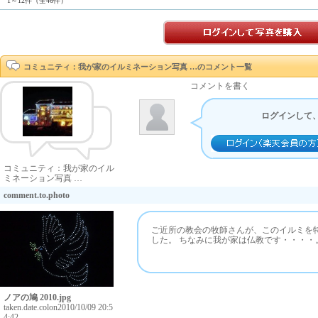
1～12件（全46件）
コミュニティ：我が家のイルミネーション写真 …のコメント一覧
コメントを書く
ログインして
コミュニティ：我が家のイル
ミネーション写真 …
comment.to.photo
ご近所の教会の牧師さんが、このイルミを
した。 ちなみに我が家は仏教です・・・・
ノアの鳩 2010.jpg
taken.date.colon
2010/10/09 20:5
4:42