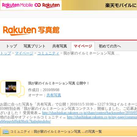
トップ
写真プリント
共有写真
マイページ
初めての方へ
トップ
>
マイページ
>
コミュニティ
> 我が家のイルミネーション写真 …
我が家のイルミネーション写真 公開中！
作成日：
2010/09/08
オーナー：
共有写真
お題に合った写真を「共有写真」で公開！2010/11/5 10:00～12/27 9:59はイルミネ
010特別企画「我が家のイルミネーション写真コンテスト」開催しました。ご応募
ざいました！ 受賞発表→
http://shashinkan.rakuten.co.jp/share/contest/backnumber/2010/0
他のお題やオフィシャルコミュニティ→
http://shashinkan.rakuten.co.jp/my-page/commun
eb6epuvhf6pk9ferlc7knbplgsdobo/
コミュニティ：我が家のイルミネーション写真 …の写真一覧