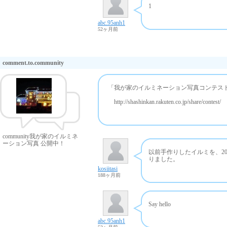
1
abc.95anh1
52ヶ月前
comment.to.community
「我が家のイルミネーション写真コンテス
http://shashinkan.rakuten.co.jp/share/contest/
community我が家のイルミネ
ーション写真 公開中！
以前手作りしたイルミを、20
りました。
kosiitasi
188ヶ月前
Say hello
abc.95anh1