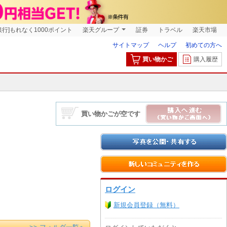
銀行]もれなく1000ポイント
楽天グループ
証券
トラベル
楽天市場
サイトマップ
ヘルプ
初めての方へ
買い物かご
購入履歴
買い物かごが空です
ログイン
新規会員登録（無料）