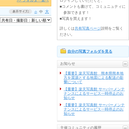
>> フォルダ一覧へ
ログインしていただくと、
■コメントも書けて、コミュニュティに
大
中
小
参加できます！
■写真を買えます！
詳しくは
共有写真ページ
説明をご覧く
>>サイドメニューを非表示にする
ださい。
自分の写真フォルダを見る
お知らせ
【重要】楽天写真館 熊本県熊本地
方を震源とする地震による配送の影
響について
【重要】楽天写真館 サーバーメンテ
ナンスによるサービス一時停止のお
知らせ
【重要】楽天写真館 サーバーメンテ
ナンスによるサービス一時停止のお
知らせ
主催コミュニティの履歴