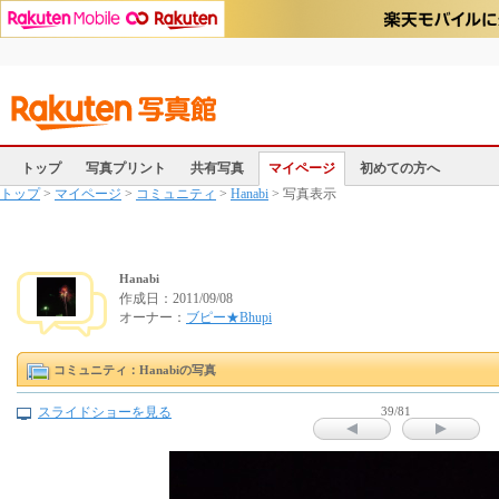
トップ
写真プリント
共有写真
マイページ
初めての方へ
トップ
>
マイページ
>
コミュニティ
>
Hanabi
> 写真表示
Hanabi
作成日：
2011/09/08
オーナー：
ブピー★Bhupi
コミュニティ：Hanabiの写真
スライドショーを見る
39/81