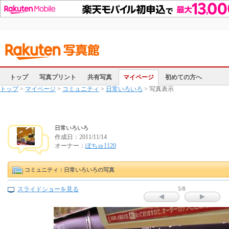
トップ
写真プリント
共有写真
マイページ
初めての方へ
トップ
>
マイページ
>
コミュニティ
>
日常いろいろ
> 写真表示
日常いろいろ
作成日：
2011/11/14
オーナー：
ぽちゅ1120
コミュニティ：日常いろいろの写真
スライドショーを見る
5/8