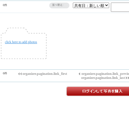
0件
並べ替え:
click.here.to.add.photos
0件
organizer.pagination.link_first
organizer.pagination.link_previ
organizer.pagination.link_last